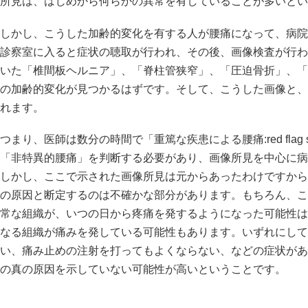
所見は、はじめから何らかの異常を有していることが多いとい
しかし、こうした加齢的変化を有する人が腰痛になって、病院
診察室に入ると症状の聴取が行われ、その後、画像検査が行わ
いた「椎間板ヘルニア」、「脊柱管狭窄」、「圧迫骨折」、「
の加齢的変化が見つかるはずです。そして、こうした画像と、
れます。
つまり、医師は数分の時間で「重篤な疾患による腰痛:red flag
「非特異的腰痛」を判断する必要があり、画像所見を中心に病
しかし、ここで示された画像所見は元からあったわけですから
の原因と断定するのは不確かな部分があります。もちろん、こ
常な組織が、いつの日から疼痛を発するようになった可能性は
なる組織が痛みを発している可能性もあります。いずれにして
い、痛み止めの注射を打ってもよくならない、などの症状があ
の真の原因を示していない可能性が高いということです。