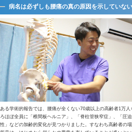
病名は必ずしも腰痛の真の原因を示していな
ある学術的報告では、腰痛が全くない70歳以上の高齢者1万人
ろほぼ全員に「椎間板ヘルニア」、「脊柱管狭窄症」、「圧迫
性」などの加齢的変化が見つかりました。すなわち高齢者の場