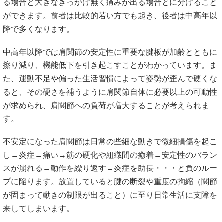
る場合と大きなきっかけ無く痛みが出る場合とに分けること
ができます。前者は比較的若い方でも起き、後者は中高年以
降で多くなります。
中高年以降では肩関節の安定性に重要な腱板が加齢とともに
擦り減り、機能低下を引き起こすことがわかっています。ま
た、運動不足や偏った生活習慣によって姿勢が歪んで硬くな
ると、その硬さを補うように肩関節自体に必要以上の可動性
が求められ、肩関節への負荷が増大することが考えられま
す。
不安定になった肩関節は日常の些細な動きで微細損傷を起こ
し→炎症→痛い→筋の硬化や組織間の癒着→安定性のバラン
スが崩れる→動作を繰り返す→炎症を助長・・・と負のルー
プに陥ります。放置していると腱の断裂や重度の拘縮（関節
が固まって動きの制限が出ること）に至り日常生活に支障を
来してしまいます。