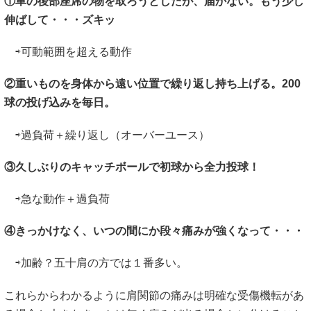
①車の後部座席の物を取ろうとしたが、届かない。もう少し
伸ばして・・・ズキッ
⇨可動範囲を超える動作
②重いものを身体から遠い位置で繰り返し持ち上げる。200
球の投げ込みを毎日。
⇨過負荷＋繰り返し（オーバーユース）
③久しぶりのキャッチボールで初球から全力投球！
⇨急な動作＋過負荷
④きっかけなく、いつの間にか段々痛みが強くなって・・・
⇨加齢？五十肩の方では１番多い。
これらからわかるように肩関節の痛みは明確な受傷機転があ