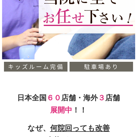
日本全国
６０
店舗・海外
３
店舗
展開中
！！
なぜ、
何院回っても改善