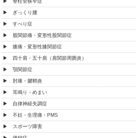
脊柱管狭窄症
ぎっくり腰
すべり症
股関節痛・変形性股関節症
膝痛・変形性膝関節症
四十肩・五十肩（肩関節周囲炎）
顎関節症
肘痛・腱鞘炎
耳鳴り・めまい
自律神経失調症
不妊・生理痛・PMS
スポーツ障害
便秘症