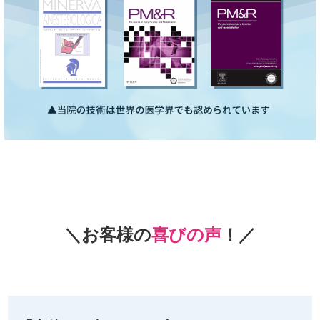
＼お客様の
喜びの声
！／