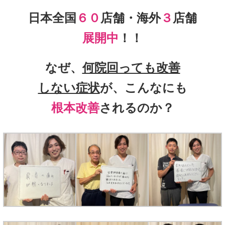
日本全国
６０
店舗・海外
３
店舗
展開中
！！
なぜ、
何院回っても改善
しない症状
が、こんなにも
根本改善
されるのか？