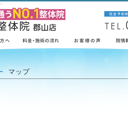
店」
マップ